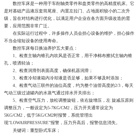
数控车床是一种用于车削轴类零件和盘类零件的高精度机床。它
是对基础产品液压套筒尾座、内置左拉门、占地面积较小的二次升
级，旨在对结构进行优化，以满足用户企业在各方面升级改造的需
要，应用范围非常广泛。
在实际运行过程中，许多操作人员会担心设备的维护，担心操作
不当会缩短设备的使用寿命。
数控车床每日换油养护五大要点：
1、检查主轴内锥孔内吹风是否正常，用干净棉布擦拭主轴内锥
孔，喷洒轻油；
2、检查润滑剂表面高度，确保机器润滑；
3、检查冷却液箱内冷却液是否足够，如果不够及时添加；
4、检查气动三联件的油位高度，约为整个油管高度的2/3，每天
气动三级过滤罐内的水蒸气通过排水开关排出；
5、检查空气压力，放松调整旋钮，依右旋增压，左 旋减压原则
调整压力，一般设定为5-7KG/CM2，压力开关通常设定为
5KG/CM2，低于5KG/CM2时报警，系统管理出
现“LOWAIRPRESSURE”报警，压力升高后，报警信息消失。
大型落地车床
关键词：重型卧式车床；